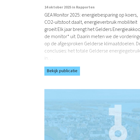
14 oktober 2025 in
Rapporten
GEA Monitor 2025: energiebesparing op koers,
CO2-uitstoot daalt, energieverbruik mobiliteit
groeit Elk jaar brengt het Gelders Energieakko
de monitor* uit. Daarin meten we de vorderin
op de afgesproken Gelderse klimaatdoelen. D
conclusies: het totale Gelderse energiegebruik 
in…
Bekijk publicatie