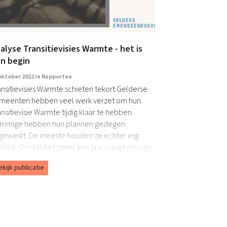
alyse Transitievisies Warmte - het is
n begin
oktober 2022 in
Rapporten
ansitievisies Warmte schieten tekort Gelderse
meenten hebben veel werk verzet om hun
nsitievisie Warmte tijdig klaar te hebben.
mmige hebben hun plannen gedegen
tgewerkt. De meeste houden ze echter erg
obaal. Omdat het zeker tien jaar vraagt om van
ansitieplan tot uitvoering…
ekijk publicatie