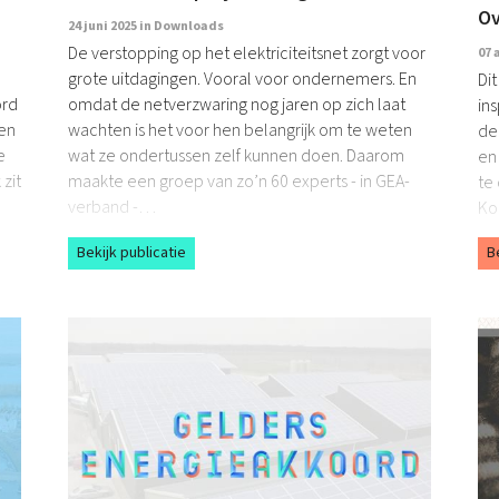
Ov
24 juni 2025 in
Downloads
De verstopping op het elektriciteitsnet zorgt voor
07 
grote uitdagingen. Vooral voor ondernemers. En
Di
ord
omdat de netverzwaring nog jaren op zich laat
in
gen
wachten is het voor hen belangrijk om te weten
de
e
wat ze ondertussen zelf kunnen doen. Daarom
en 
zit
maakte een groep van zo’n 60 experts - in GEA-
te
verband -…
Ko
sa
Bekijk publicatie
B