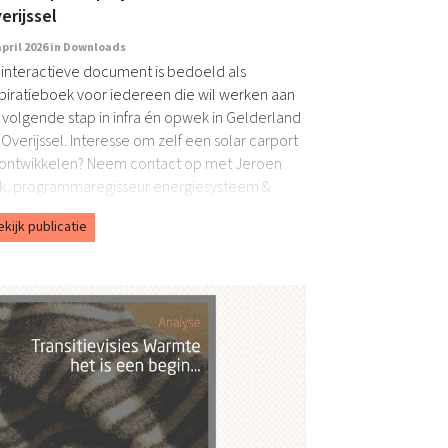
erijssel
april 2026 in
Downloads
t interactieve document is bedoeld als
spiratieboek voor iedereen die wil werken aan
 volgende stap in infra én opwek in Gelderland
Overijssel. Interesse om zelf een solar carport
 ontwikkelen? Neem contact op met Jeroen
k, programmaregisseur energiesysteem &
menleving. We…
ekijk publicatie