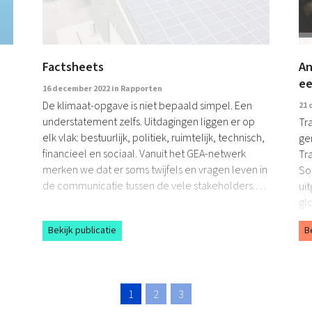
Factsheets
An
ee
16 december 2022 in
Rapporten
De klimaat-opgave is niet bepaald simpel. Een
21 
understatement zelfs. Uitdagingen liggen er op
Tr
elk vlak: bestuurlijk, politiek, ruimtelijk, technisch,
ge
financieel en sociaal. Vanuit het GEA-netwerk
Tra
merken we dat er soms twijfels en vragen leven in
So
de communicatie tussen de vele stakeholders.…
ui
gl
tr
Bekijk publicatie
B
1
2
3