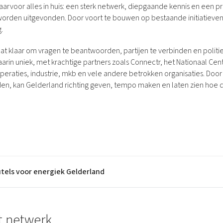
rvoor alles in huis: een sterk netwerk, diepgaande kennis en een prak
obiliteit voor iedereen in Gelderland
happen ruimte, vertrouwen en midd
ctureel in kennis, capaciteit en sam
 worden uitgevonden. Door voort te bouwen op bestaande initiatiev
lderse arbeidsmarkt de motor van 
e maken.
.
en tempo kunnen maken en uitvoer
ie en investeer in het vakmanschap
at klaar om vragen te beantwoorden, partijen te verbinden en politi
daarin uniek, met krachtige partners zoals Connectr, het Nationaal Ce
peraties, industrie, mkb en vele andere betrokken organisaties. Doo
nden, kan Gelderland richting geven, tempo maken en laten zien hoe 
utels voor energiek Gelderland
t netwerk