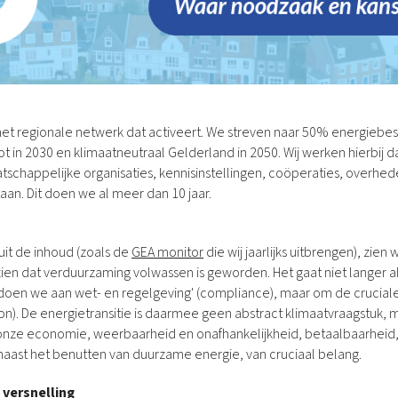
het regionale netwerk dat activeert. We streven naar 50% energieb
t in 2030 en klimaatneutraal Gelderland in 2050. Wij werken hierbij d
schappelijke organisaties, kennisinstellingen, coöperaties, overhe
aan. Dit doen we al meer dan 10 jaar.
uit de inhoud (zoals de
GEA monitor
die wij jaarlijks uitbrengen), zien
zien dat verduurzaming volwassen is geworden. Het gaat niet langer 
oen we aan wet- en regelgeving' (compliance), maar om de cruciale 
ion). De energietransitie is daarmee geen abstract klimaatvraagstuk, 
onze economie, weerbaarheid en onafhankelijkheid, betaalbaarheid, 
, naast het benutten van duurzame energie, van cruciaal belang.
 versnelling