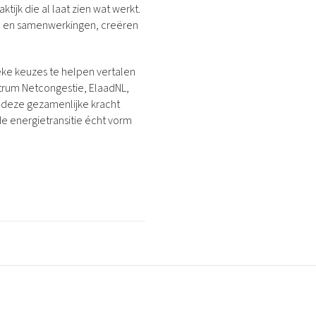
tijk die al laat zien wat werkt.
 mogelijk.
elen om zelf
enwerking,
en en samenwerkingen, creëren
de
ing kunnen
 van morgen.
eke keuzes te helpen vertalen
ntrum Netcongestie, ElaadNL,
r deze gezamenlijke kracht
de energietransitie écht vorm