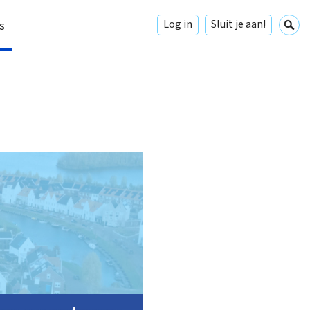
Log in
Sluit je aan!
s