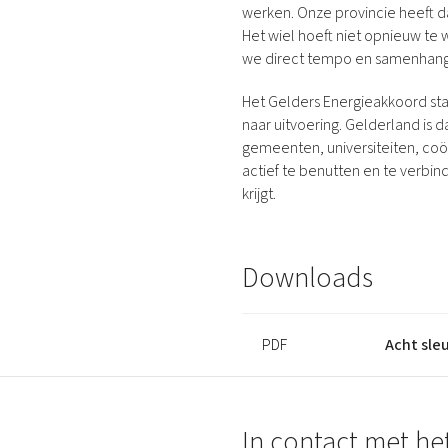
werken. Onze provincie heeft daa
emissievrije m
Geef gemeensc
Investeer stru
Het wiel hoeft niet opnieuw te
Maak van de Ge
het verschil t
we direct tempo en samenhang
zodat gemeent
energietransit
versnellen.
Het Gelders Energieakkoord sta
naar uitvoering. Gelderland is 
gemeenten, universiteiten, coö
actief te benutten en te verbi
krijgt.
Downloads
PDF
Acht sle
In contact met he