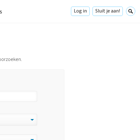
Log in
Sluit je aan!
s
doorzoeken.