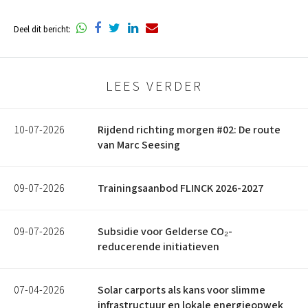
Delen
Delen
Delen
Delen
Delen
Deel dit bericht:
via
via
via
via
via
Whatsapp
Facebook
Twitter
Linkedin
email
LEES VERDER
10-07-2026
Rijdend richting morgen #02: De route
van Marc Seesing
09-07-2026
Trainingsaanbod FLINCK 2026-2027
09-07-2026
Subsidie voor Gelderse CO₂-
reducerende initiatieven
07-04-2026
Solar carports als kans voor slimme
infrastructuur en lokale energieopwek